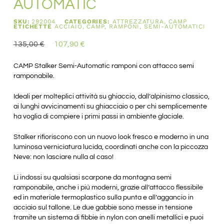
AUTOMATIC
SKU:
292004
CATEGORIES:
ATTREZZATURA
,
CAMP
ETICHETTE
ACCIAIO
,
CAMP
,
RAMPONI
,
SEMI-AUTOMATICI
135,00
€
107,90
€
CAMP Stalker Semi-Automatic ramponi con attacco semi
ramponabile.
Ideali per molteplici attività su ghiaccio, dall’alpinismo classico,
ai lunghi avvicinamenti su ghiacciaio o per chi semplicemente
ha voglia di compiere i primi passi in ambiente glaciale.
Stalker rifioriscono con un nuovo look fresco e moderno in una
luminosa verniciatura lucida, coordinati anche con la piccozza
Neve: non lasciare nulla al caso!
Li indossi su qualsiasi scarpone da montagna semi
ramponabile, anche i più moderni, grazie all’attacco flessibile
ed in materiale termoplastico sulla punta e all’aggancio in
acciaio sul tallone. Le due gabbie sono messe in tensione
tramite un sistema di fibbie in nylon con anelli metallici e puoi