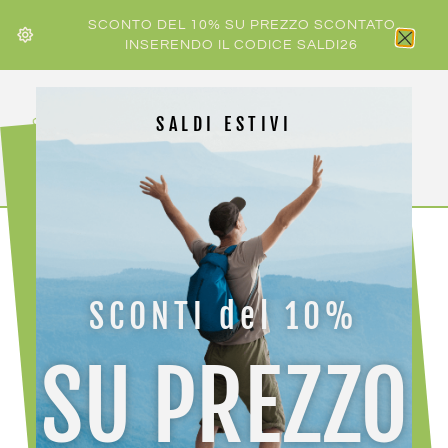
SCONTO DEL 10% SU PREZZO SCONTATO
INSERENDO IL CODICE SALDI26
SALDI ESTIVI
HOME
/
CAMP
/ CAMP RAMPONI STALKER SEMI-
AUTOMATIC
SCONTI del 10%
SU PREZZO