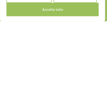
Accetta tutto
JEANNOT SPORTS © 2024
ALL RIGHTS RESERVED