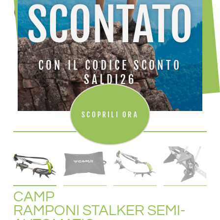
SCONTATO
CON IL CODICE SCONTO
SALDI26
SCOPRILI ORA
CAMP
RAMPONI STALKER SEMI-