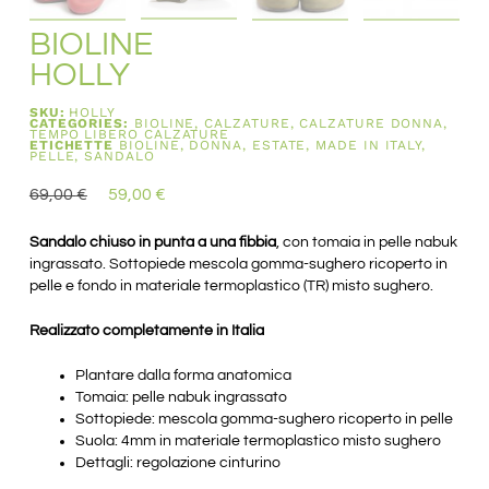
BIOLINE
HOLLY
SKU:
HOLLY
CATEGORIES:
BIOLINE
,
CALZATURE
,
CALZATURE DONNA
,
TEMPO LIBERO CALZATURE
ETICHETTE
BIOLINE
,
DONNA
,
ESTATE
,
MADE IN ITALY
,
PELLE
,
SANDALO
69,00
€
59,00
€
Sandalo chiuso in punta a una fibbia
, con tomaia in pelle nabuk
ingrassato. Sottopiede mescola gomma-sughero ricoperto in
pelle e fondo in materiale termoplastico (TR) misto sughero.
Realizzato completamente in Italia
Plantare dalla forma anatomica
Tomaia: pelle nabuk ingrassato
Sottopiede: mescola gomma-sughero ricoperto in pelle
Suola: 4mm in materiale termoplastico misto sughero
Dettagli: regolazione cinturino