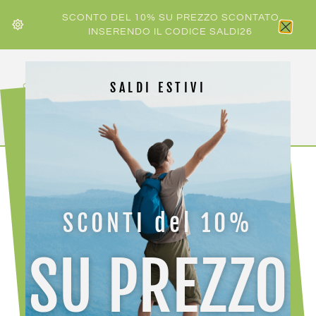
SCONTO DEL 10% SU PREZZO SCONTATO
INSERENDO IL CODICE SALDI26
SALDI ESTIVI
HOME
/
CALZATURE
/ BIOLINE HOLLY
SCONTI del 10%
SU PREZZO