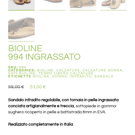
BIOLINE
994 INGRASSATO
SKU:
994
CATEGORIES:
BIOLINE
,
CALZATURE
,
CALZATURE DONNA
,
SATY BIOLINE
,
TEMPO LIBERO CALZATURE
ETICHETTE
BIOLINE
,
DONNA
,
INFRADITO
,
SANDALO
59,00
€
53,00
€
Sandalo infradito regolabile, con tomaia in pelle ingrassata
conciata artigianalmente e treccia
, sottopiede in gomma-
sughero ricoperto in pelle e battistrada 8mm in EVA.
Realizzato completamente in Italia