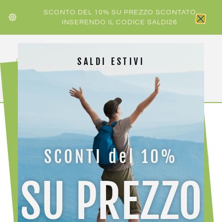
SCONTO DEL 10% SU PREZZO SCONTATO
INSERENDO IL CODICE SALDI26
SALDI ESTIVI
HOME
/
SATY BIOLINE
/ BIOLINE 994 INGRASSATO
SCONTI del 10%
SU PREZZO