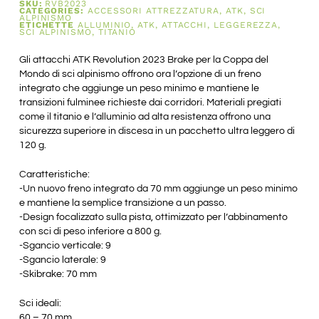
SKU:
RVB2023
CATEGORIES:
ACCESSORI ATTREZZATURA
,
ATK
,
SCI
ALPINISMO
ETICHETTE
ALLUMINIO
,
ATK
,
ATTACCHI
,
LEGGEREZZA
,
SCI ALPINISMO
,
TITANIO
Gli attacchi ATK Revolution 2023 Brake per la Coppa del
Mondo di sci alpinismo offrono ora l’opzione di un freno
integrato che aggiunge un peso minimo e mantiene le
transizioni fulminee richieste dai corridori. Materiali pregiati
come il titanio e l’alluminio ad alta resistenza offrono una
sicurezza superiore in discesa in un pacchetto ultra leggero di
120 g.
Caratteristiche:
-Un nuovo freno integrato da 70 mm aggiunge un peso minimo
e mantiene la semplice transizione a un passo.
-Design focalizzato sulla pista, ottimizzato per l’abbinamento
con sci di peso inferiore a 800 g.
-Sgancio verticale: 9
-Sgancio laterale: 9
-Skibrake: 70 mm
Sci ideali:
60 – 70 mm