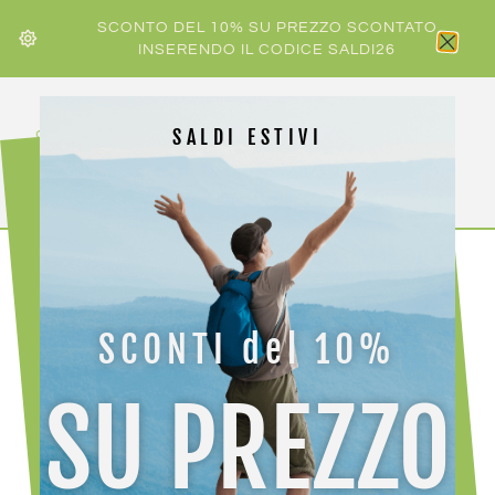
SCONTO DEL 10% SU PREZZO SCONTATO
INSERENDO IL CODICE SALDI26
SALDI ESTIVI
HOME
/
ATK
/ ATK REVOLUTION BRAKE WC
SCONTI del 10%
SU PREZZO