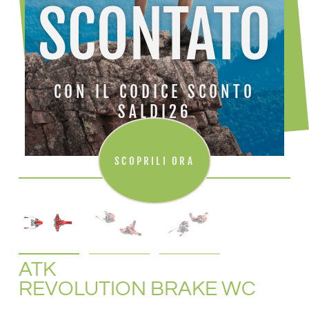
SCONTATO
CON IL CODICE SCONTO
SALDI26
SCOPRILI ORA
ATK
REVOLUTION BRAKE WC