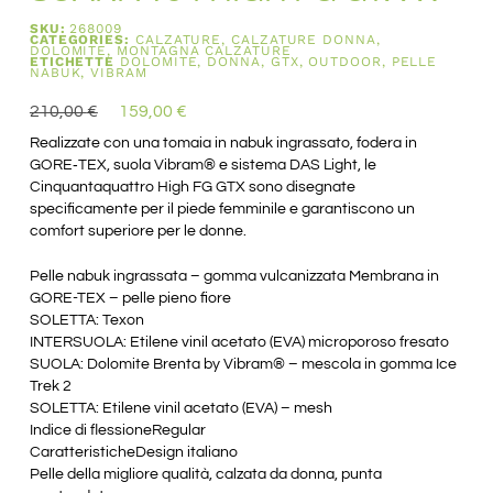
SKU:
268009
CATEGORIES:
CALZATURE
,
CALZATURE DONNA
,
DOLOMITE
,
MONTAGNA CALZATURE
ETICHETTE
DOLOMITE
,
DONNA
,
GTX
,
OUTDOOR
,
PELLE
NABUK
,
VIBRAM
210,00
€
159,00
€
Realizzate con una tomaia in nabuk ingrassato, fodera in
GORE‑TEX, suola Vibram® e sistema DAS Light, le
Cinquantaquattro High FG GTX sono disegnate
specificamente per il piede femminile e garantiscono un
comfort superiore per le donne.
Pelle nabuk ingrassata – gomma vulcanizzata Membrana in
GORE-TEX – pelle pieno fiore
SOLETTA: Texon
INTERSUOLA: Etilene vinil acetato (EVA) microporoso fresato
SUOLA: Dolomite Brenta by Vibram® – mescola in gomma Ice
Trek 2
SOLETTA: Etilene vinil acetato (EVA) – mesh
Indice di flessioneRegular
CaratteristicheDesign italiano
Pelle della migliore qualità, calzata da donna, punta