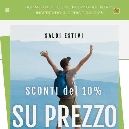
SCONTO DEL 10% SU PREZZO SCONTATO
INSERENDO IL CODICE SALDI26
SALDI ESTIVI
HOME
/
DOLOMITE
/ DOLOMITE SCARPA 54 HIGH FG GTX
W
SCONTI del 10%
SU PREZZO