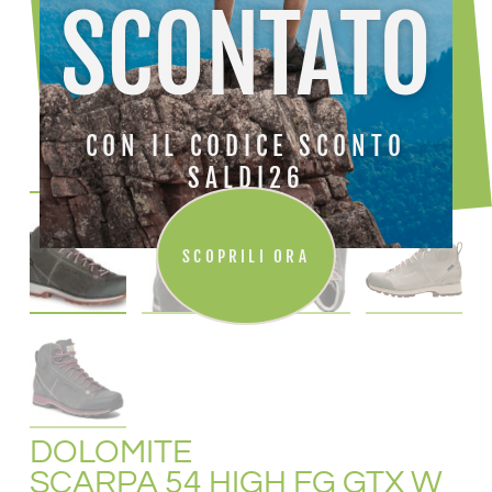
SCONTATO
CON IL CODICE SCONTO
SALDI26
SCOPRILI ORA
DOLOMITE
SCARPA 54 HIGH FG GTX W