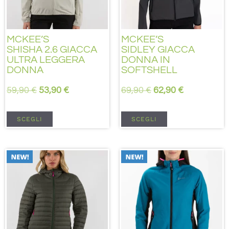
MCKEE’S
MCKEE’S
SHISHA 2.6 GIACCA
SIDLEY GIACCA
ULTRA LEGGERA
DONNA IN
DONNA
SOFTSHELL
59,90
€
53,90
€
69,90
€
62,90
€
SCEGLI
SCEGLI