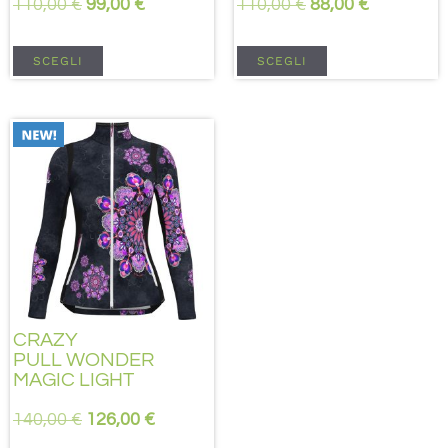
110,00
€
99,00
€
110,00
€
88,00
€
SCEGLI
SCEGLI
CRAZY
PULL WONDER
MAGIC LIGHT
140,00
€
126,00
€