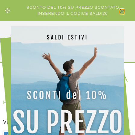
SCONTO DEL 10% SU PREZZO SCONTATO
INSERENDO IL CODICE SALDI26
SALDI ESTIVI
COLLEZIONE DONNA ESTIVA
SCONTI del 10%
Home
/
abbigliamento
/
donna
/ donna estate
SU PREZZO
Visualizzazione di 1-25 di 106 risultati