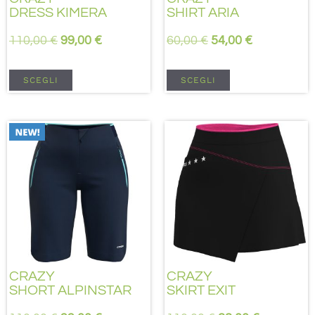
DRESS KIMERA
SHIRT ARIA
110,00
€
99,00
€
60,00
€
54,00
€
SCEGLI
SCEGLI
CRAZY
CRAZY
SHORT ALPINSTAR
SKIRT EXIT