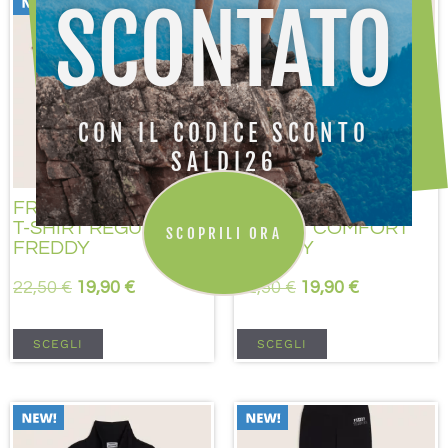
SCONTATO
CON IL CODICE SCONTO
SALDI26
FREDDY
FREDDY
T-SHIRT REGULAR
T-SHIRT COMFORT
SCOPRILI ORA
FREDDY
FREDDY
22,50
€
19,90
€
22,50
€
19,90
€
SCEGLI
SCEGLI